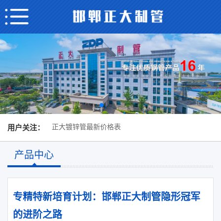
正大镀锌管最新价格表
用户关注：
产品中心
专精特新培育计划：邯郸正大制管隐形冠军
的进阶之路