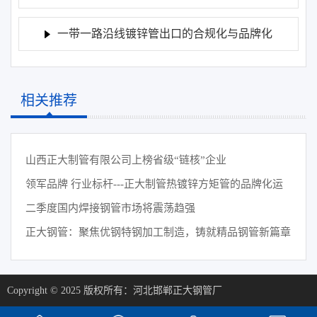
联汽车基础设施建设
一带一路沿线镀锌管出口的合规化与品牌化
相关推荐
山西正大制管有限公司上榜省级“链核”企业
领军品牌 行业标杆---正大制管热镀锌方矩管的品牌化运
营之路
二季度国内焊接钢管市场将震荡趋强
正大钢管：聚焦优钢特钢加工制造，铸就精品钢管新篇章
Copyright © 2025 版权所有：河北邯郸正大钢管厂